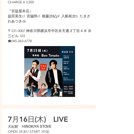
CHARGE ¥ 3,500
​『宮益屋本店』
​益田英生cl 宮脇惇cl 後藤沙紀pf 入船裕次b たきざ
わあつきds
〒231-0007 神奈川県横浜市中区弁天通３丁目４８ 弁
三ビル 103
☎︎045-263-6778
7月16日(木) LIVE
​大紀町 HINOKIYA STOVE
OPEN 18:30 / START 19:00