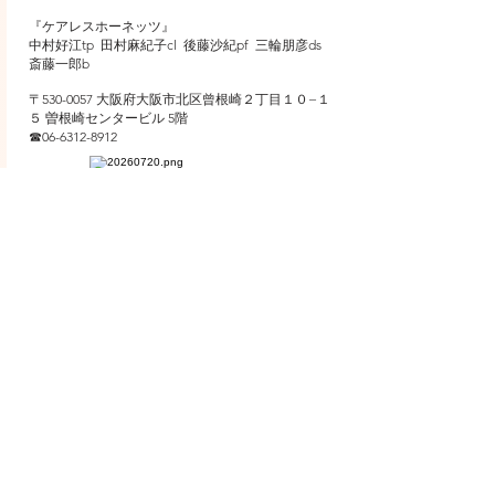
​『ケアレスホーネッツ』
​中村好江tp 田村麻紀子cl 後藤沙紀pf 三輪朋彦ds
斎藤一郎b
〒530-0057 大阪府大阪市北区曾根崎２丁目１０−１
５ 曽根崎センタービル 5階
☎︎06-6312-8912
7月22日(水) LIVE
浅草 HUB
OPEN 18:00 / START 19:00
CHARGE ¥ 2,750