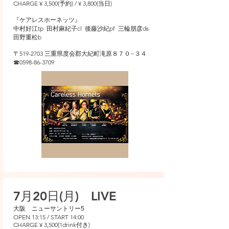
CHARGE ¥ 3,500(予約) / ¥ 3,800(当日)
​『ケアレスホーネッツ』
​中村好江tp 田村麻紀子cl 後藤沙紀pf 三輪朋彦ds
田野重松b
〒519-2703 三重県度会郡大紀町滝原８７０−３４
☎︎0598-86-3709
7月20日(月) LIVE
​大阪 ニューサントリー5​
OPEN 13:15 / START 14:00
CHARGE ¥ 3,500(1drink付き)