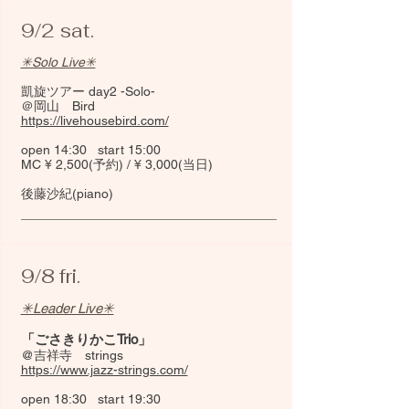
9/2 sat.
✳︎Solo Live✳︎
凱旋ツアー day2 -Solo-
＠岡山 Bird
https://livehousebird.com/
open 14:30 start 15:00
MC ¥ 2,500(予約) / ¥ 3,000(当日)
​後藤沙紀(piano)​
9/8 fri.
✳︎Leader Live✳︎
「ごさきりかこTrio」
@吉祥寺 strings
https://www.jazz-strings.com/
open 18:30 start 19:30