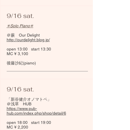
9/16 sat.
✳︎Solo Piano✳︎
＠蕨 Our Delight
http://ourdelight.blog.jp/
open 13:00 start 13:30
MC ¥ 3,100
後藤沙紀(piano)
9/16 sat.
「新谷健介オノマトペ」
＠浅草 HUB
https://www.pub-
hub.com/index.php/shop/detail/6
open 18:00 start 19:00
MC ¥ 2,200