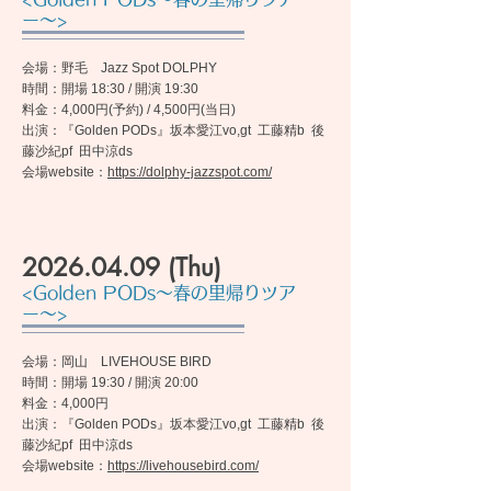
ー〜>
会場：野毛 Jazz Spot DOLPHY
時間：開場 18:30 / 開演 19:30
料金：4,000円(予約) / 4,500円(当日)
出演：『Golden PODs』坂本愛江vo,gt 工藤精b 後
藤沙紀pf 田中涼ds
​会場website：
https://dolphy-jazzspot.com/
2026.04.09
(Thu)
<Golden PODs〜春の里帰りツア
ー〜>
会場：岡山 LIVEHOUSE BIRD
時間：開場 19:30 / 開演 20:00
料金：4,000円
出演：『Golden PODs』坂本愛江vo,gt 工藤精b 後
藤沙紀pf 田中涼ds
​会場website：
https://livehousebird.com/