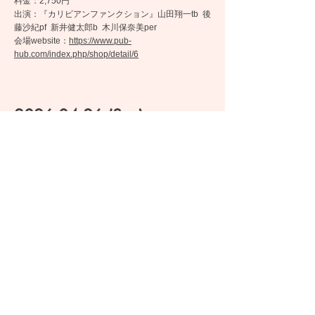
料金：2,750円
出演：『カリビアンファンクション』山田翔一tb 後
藤沙紀pf 新井健太郎b 木川保奈美per
​会場website：
https://www.pub-
hub.com/index.php/shop/detail/6
2026.04.26
(Sun)
<Set Sail>
会場：池袋 インディペンデンス
時間：開場 18:00 / 開演 18:30
料金：3,000円
出演：『set sail』天野丘gt 後藤沙紀pf
​会場website：
http://jazz-independence.com/
2026.04.27
(Mon)
<紀々音>