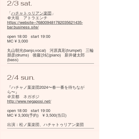
2/3 sat.
「
ハチャトゥリアン楽団
」
@大垣 アトラエンチ
https://website--768009481782035621435-
bar.business.site/
open 18:00 start 19:00
MC ¥ 3,000
丸山朝光(banjo,vocal) 河原真彩(trumpet) 三輪
朋彦(drums) 後藤沙紀(piano) 新井健太郎
(bass)
2/4 sun.
『ハチャノ葉楽団2024〜春一番を待ちなが
ら〜』
＠京都 ネガポジ
http://www.negaposi.net/
open 18:00 start 19:00
MC ¥ 3,300(予約) ¥ 3,500(当日)
出演：松ノ葉楽団、ハチャトゥリアン楽団