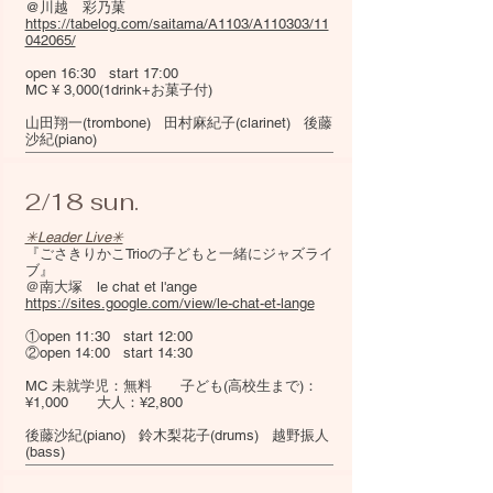
@川越 彩乃菓
https://tabelog.com/saitama/A1103/A110303/11
042065/
open 16:30 start 17:00
MC ¥ 3,000(1drink+お菓子付)
山田翔一(trombone) 田村麻紀子(clarinet) 後藤
沙紀(piano)
2/18 sun.
✳︎Leader Live✳︎
『ごさきりかこTrioの子どもと一緒にジャズライ
ブ』
＠南大塚 le chat et l'ange
https://sites.google.com/view/le-chat-et-lange
①open 11:30 start 12:00
②open 14:00 start 14:30
MC 未就学児：無料 子ども(高校生まで)：
¥1,000 大人：¥2,800
後藤沙紀(piano) 鈴木梨花子(drums) 越野振人
(bass)