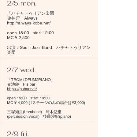
2/5 mon.
「
ハチャトゥリアン楽団
」
＠神戸 Always
http://always-kobe.net/
open 18:00 start 19:00
MC ¥ 2,500
出演：Soul i Jazz Band、ハチャトゥリアン
楽団
2/7 wed.
『TROM⇄DRUM⇄PIANO』
@池袋 P's bar
https://psbar.net/
open 19:00 start 19:30
MC ¥ 4,000 (1ステージのみの場合は¥3,000)
​三塚知貴(trombone) 髙木悠圭
(percussion,vocal) 後藤沙紀(piano)
2/9 fri.