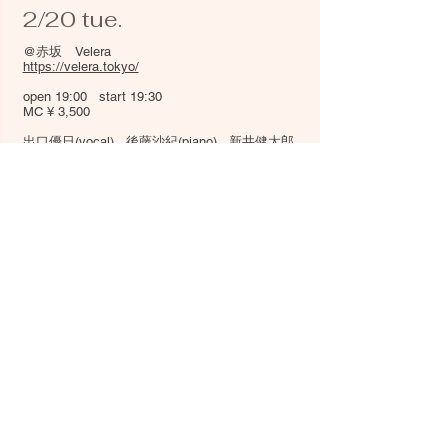
2/20 tue.
@赤坂 Velera
https://velera.tokyo/
open 19:00 start 19:30
MC ¥ 3,500
​出口優日(vocal) 後藤沙紀(piano) 新井健太郎
(bass)
2/23 fri.
@上尾 プラス・イレヴン
https://www.pluseleven-ageo.com/
open 14:30 start 15:00
MC ¥ 3,300
​鳴海望美(vocal) 後藤沙紀(piano) 鈴木梨花子
(percussion)
2/24 sat.
@鷺ノ宮 MUSA