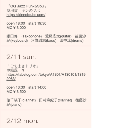
『GG Jazz Funk&Soul』
@用賀 キンのツボ
https://kinnotsubo.com/
open 18:00 start 19:30
MC ¥ 3,000
​鍬田修一(saxophone) 鷲尾広太(guitar) 後藤沙
紀(keyboard) 河野誠志(bass) 田中涼(drums)
2/11 sun.
「ごちまきトリオ」
＠銀座 N
https://tabelog.com/tokyo/A1301/A130101/1319
2968/
open 13:30 start 14:00
MC ¥ 3,500
​俵千瑛子(clarinet) 田村麻紀子(clarinet) 後藤沙
紀(piano)
2/12 mon.