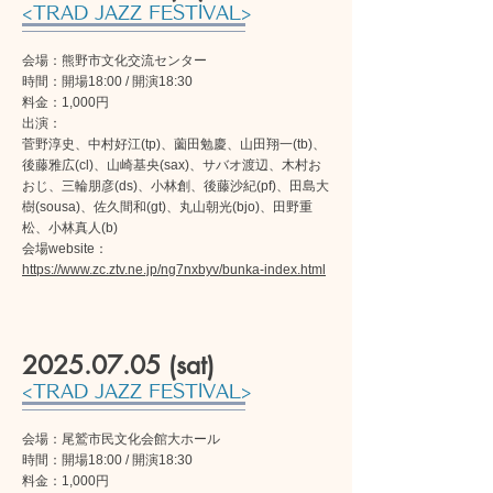
<TRAD JAZZ FESTIVAL>
会場：熊野市文化交流センター
時間：開場18:00 / 開演18:30
料金：1,000円
​出演：
菅野淳史、中村好江(tp)、薗田勉慶、山田翔一(tb)、
後藤雅広(cl)、山崎基央(sax)、サバオ渡辺、木村お
おじ、三輪朋彦(ds)、小林創、後藤沙紀(pf)、田島大
樹(sousa)、佐久間和(gt)、丸山朝光(bjo)、田野重
松、小林真人(b)
会場website：
https://www.zc.ztv.ne.jp/ng7nxbyv/bunka-index.html
2025.07.05
(sat)
<TRAD JAZZ FESTIVAL>
会場：尾鷲市民文化会館大ホール
時間：開場18:00 / 開演18:30
料金：1,000円