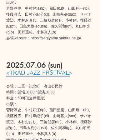
出演：
菅野淳史、中村好江(tp)、薗田勉慶、山田翔一(tb)、
後藤雅広、田村麻紀子(cl)、山崎基央(sax)、サバオ
渡辺、木村おおじ、三輪朋彦(ds)、小林創、後藤沙
紀(pf)、田島大樹(sousa)、佐久間和(gt)、丸山朝光
(bjo)、田野重松、小林真人(b)
​会場website：
https://segiyama.sakura.ne.jp/
2025.07.06
(sun)
<TRAD JAZZ FRSTIVAL>
会場：三重・紀北町 海山公民館
時間：開場18:00 / 開演18:30
料金：500円(全席指定)
出演：
菅野淳史、中村好江(tp)、薗田勉慶、山田翔一(tb)、
後藤雅広、田村麻紀子(cl)、山崎基央(sax)、サバオ
渡辺、木村おおじ、三輪朋彦(ds)、小林創、後藤沙
紀(pf)、田島大樹(sousa)、佐久間和(gt)、丸山朝光
(bjo)、田野重松、小林真人(b)
会場website：
https://www.town.mie-