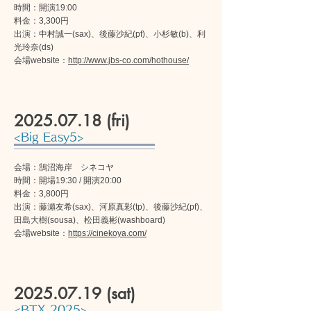
時間：開演19:00
料金：3,300円
出演：中村誠一(sax)、後藤沙紀(pf)、小杉敏(b)、利
光玲奈(ds)
会場website：
http://www.jbs-co.com/hothouse/
2025.07.18
(fri)
<Big Easy5>
会場：鵠沼海岸 シネコヤ
時間：開場19:30 / 開演20:00
料金：3,800円
出演：藤瀬友希(sax)、河原真彩(tp)、後藤沙紀(pf)、
田島大樹(sousa)、松田義彬(washboard)
会場website：
https://cinekoya.com/
2025.07.19
(sat)
<BTX 2025>