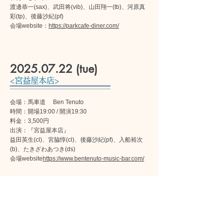
渡邊恭一(sax)、武田将(vib)、山田翔一(tb)、河原真
彩(tp)、後藤沙紀(pf)
会場website：
https://parkcafe-diner.com/
2025.07.22
(tue)
<宮益屋本店>
会場：馬車道 Ben Tenuto
時間：開場19:00 / 開演19:30
料金：3,500円
出演：『宮益屋本店』
益田英生(cl)、宮脇惇(cl)、後藤沙紀(pf)、入船裕次
(b)、たきざわあつき(ds)
会場website
https://www.bentenuto-music-bar.com/
2025.07.25
(fri)
<Awesome Songbook>