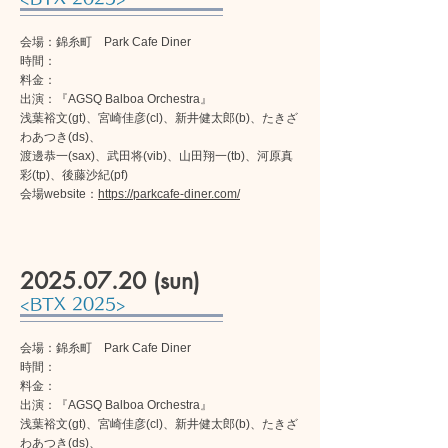
会場：錦糸町 Park Cafe Diner
時間：
料金：
出演：『AGSQ Balboa Orchestra』
浅葉裕文(gt)、宮崎佳彦(cl)、新井健太郎(b)、たきざ
わあつき(ds)、
渡邊恭一(sax)、武田将(vib)、山田翔一(tb)、河原真
彩(tp)、後藤沙紀(pf)
会場website：
https://parkcafe-diner.com/
2025.07.20
(sun)
<BTX 2025>
会場：錦糸町 Park Cafe Diner
時間：
料金：
出演：『AGSQ Balboa Orchestra』
浅葉裕文(gt)、宮崎佳彦(cl)、新井健太郎(b)、たきざ
わあつき(ds)、